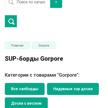
Главная
Gorpore
SUP-борды Gorpore
Категории с товарами "Gorpore":
Все сапборды
Надувные sup доски
Доски с веслом