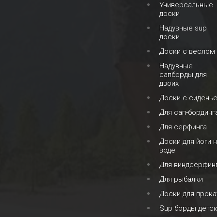
Универсальные
доски
Надувные sup
доски
Доски с веслом
Надувные
сапборды для
двоих
Доски с сидень
Для сап-бординг
Для серфинга
Доски для йоги 
воде
Для виндсёрфин
Для рыбалки
Доски для прока
Sup борды детс