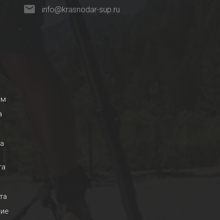
info@krasnodar-sup.ru
ем
а
на
га
та
кие