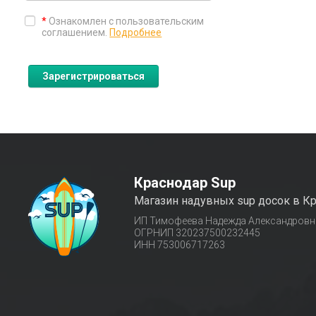
*
Ознакомлен с пользовательским
соглашением.
Подробнее
Краснодар Sup
Магазин надувных sup досок в Кр
ИП Тимофеева Надежда Александровн
ОГРНИП 320237500232445
ИНН 753006717263