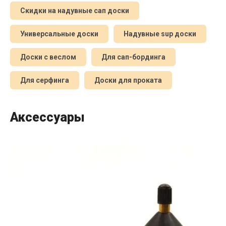
Скидки на надувные сап доски
Универсальные доски
Надувные sup доски
Доски с веслом
Для сап-бординга
Для серфинга
Доски для проката
Аксессуары