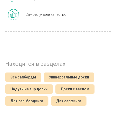
Самое лучшее качество!
Находится в разделах
Все сапборды
Универсальные доски
Надувные sup доски
Доски с веслом
Для сап-бординга
Для серфинга