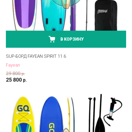
В КОРЗИНУ
SUP-БОРД FAYEAN SPIRIT 11.6
Fayean
29 800
р.
25 800
р.