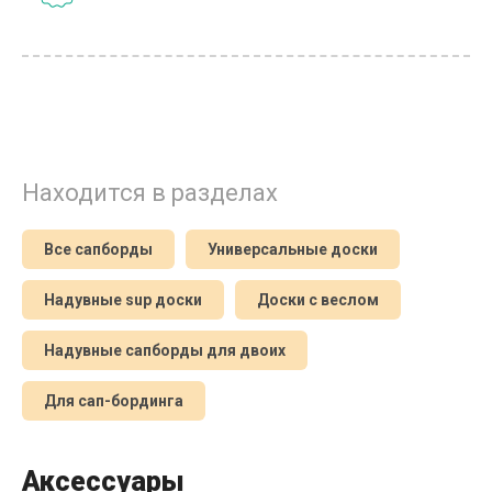
Находится в разделах
Все сапборды
Универсальные доски
Надувные sup доски
Доски с веслом
Надувные сапборды для двоих
Для сап-бординга
Аксессуары