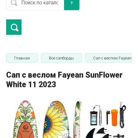
Главная
Все сапборды
Сап с веслом Fayean Sun
Сап с веслом Fayean SunFlower
White 11 2023